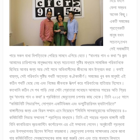
দিয়ে বদলে
ফেলা সম্ভব
অনেক কিছু।
একটি সমাজের
প্রত্যেকটি
মানুষ যখন
সচেতন,তখন
সেই সমাজটিই
পারে সকল বাধা বিপত্তিকে পেরিয়ে সামনে এগিয়ে যেতে। “বাংলার গান ও কথা “র জন্ম
আমাদের চারিপাশের মানুষগুলোর মধ্যে সচেতনতা সৃষ্টির মাধ্যমে সামাজিক পরিবর্তনকে
ছিনিয়ে আনার জন্য আর সেই সাথে অভিবাসীদের জীবনের মান উন্নয়ন করা । বলাই
বাহুল্য, সেই পরিবর্তন সৃষ্টির পথটি অত্যন্ত কণ্টকাকীর্ণ। সমাজের খুব কম মানুষই এই
কঠিন পথটি বেছে নেয় এবং নিজের জীবনকে উত্সর্গ করে পরিবর্তনের হাতিয়ার হিসেবে।
কতখানি কঠিন সে পথ পাড়ি দেয়া সেটা শ্রোতারা শুনেছেন আমাদের শহরের অতি প্রিয়
মুখ ‘বাংলার গান ও কথা’ র প্রথিষ্ঠাতা জেবুন্নেসা চপলার কাছ থেকে। তিনি ২০১৫ সালে
“কমিউনিটি লিডারশিপ, সোশ্যাল একটিভিজম এবং ভলান্টিয়ারিসম ক্যাটাগরিতে”
বাঙ্গালীদের জন্য এক বিরল সম্মান এনে দিয়েছেন “সিবিসি সাসকাচুয়ানের ভবিষ্যতের ৪০
কমিউনিটি লিডার সম্মাননা ” প্রাপ্তির মাধ্যমে। তিনি এই শহরের প্রথম বাঙ্গালী নারী
যিনি কানাডিয়ান ব্রডকাস্টিং কর্পোরেশন এর এই সম্মাননা পেলেন। অনুষ্ঠানটি গ্রন্থনা
এবং উপস্থাপনায় ছিলেন ঈশিতা ফারজানা। জেবুন্নেসা চপলার সাক্ষাৎকার থেকে জানা
যায় কমিউনিটিতে স্বেচ্ছাসেবকের কাজ করা জরুরি কেন এবং তার মাধ্যমে কিভাবে