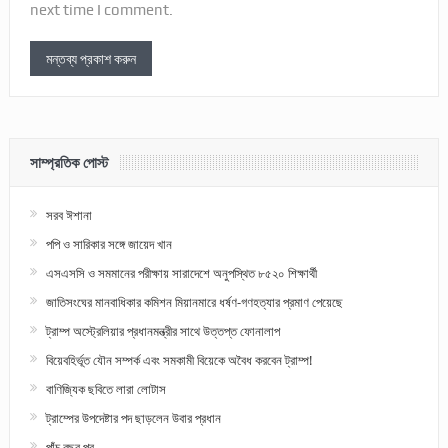
next time I comment.
সাম্প্রতিক পোস্ট
সরব ঈশানা
পপি ও সারিকার সঙ্গে জায়েদ খান
এসএসসি ও সমমানের পরীক্ষায় সারাদেশে অনুপস্থিত ৮৫২০ শিক্ষার্থী
জাতিসংঘের মানবাধিকার কমিশন মিয়ানমারে ধর্ষণ-গণহত্যার প্রমাণ পেয়েছে
ট্রাম্প অস্ট্রেলিয়ার প্রধানমন্ত্রীর সাথে উত্তপ্ত ফোনালাপ
বিয়েবহির্ভূত যৌন সম্পর্ক এবং সমকামী বিয়েকে অবৈধ করবেন ট্রাম্প!
বাণিজ্যিক ছবিতে লারা লোটাস
ট্রাম্পের উপদেষ্টার পদ ছাড়লেন উবার প্রধান
পাঁচ বছর পর…