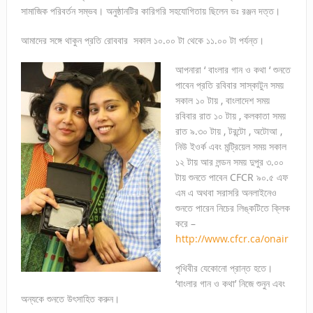
সামাজিক পরিবর্তন সম্ভব। অনুষ্ঠানটির কারিগরি সহযোগিতায় ছিলেন ডঃ রঞ্জন দত্ত।
আমাদের সঙ্গে থাকুন প্রতি রোববার সকাল ১০.০০ টা থেকে ১১.০০ টা পর্যন্ত।
আপনারা ‘ বাংলার গান ও কথা ‘ শুনতে
পাবেন প্রতি রবিবার সাস্কাটুন সময়
সকাল ১০ টায় , বাংলাদেশ সময়
রবিবার রাত ১০ টায় , কলকাতা সময়
রাত ৯.৩০ টায় , টরন্টো , অটোআ ,
নিউ ইওর্ক এবং মন্ট্রিয়েল সময় সকাল
১২ টায় আর লন্ডন সময় দুপুর ৩.০০
টায় শুনতে পাবেন CFCR ৯০.৫ এফ
এম এ অথবা সরাসরি অনলাইনেও
শুনতে পারেন নিচের লিঙ্কটিতে ক্লিক
করে –
http://www.cfcr.ca/onair
পৃথিবীর যেকোনো প্রান্ত হতে।
‘বাংলার গান ও কথা’ নিজে শুনুন এবং
অন্যকে শুনতে উৎসাহিত করুন।