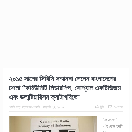
২০১৫ সালের সিবিসি সম্মাননা পেলেন বাংলাদেশের
চপলা “কমিউনিটি লিডারশিপ, সোশ্যাল একটিভিজম
এবং ভলান্টিয়ারিসম ক্যাটাগরিতে”
পোস্ট বাই:
উত্তরের গোধূলি
জানুয়ারি ২৪, ২০১৭
পিন্ট
ই-মেইল
’সচেতনতা’ –
এই ছোট্ট শব্দটি