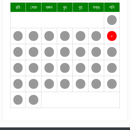
রবি
সোম
মঙ্গল
বুধ
বৃহ
শুক্র
শনি
১
২
৩
৪
৫
৬
৭
৮
৯
১০
১১
১২
১৩
১৪
১৫
১৬
১৭
১৮
১৯
২০
২১
২২
২৩
২৪
২৫
২৬
২৭
২৮
২৯
৩০
৩১