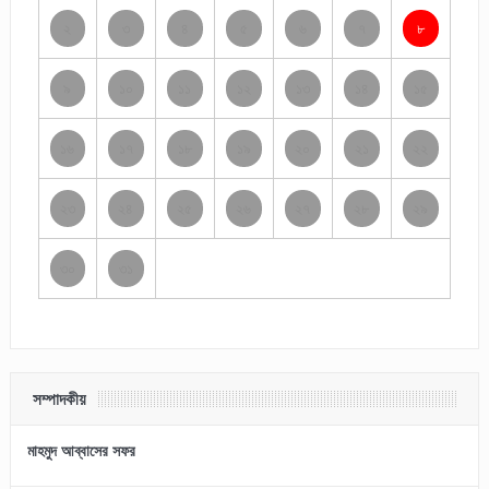
২
৩
৪
৫
৬
৭
৮
৯
১০
১১
১২
১৩
১৪
১৫
১৬
১৭
১৮
১৯
২০
২১
২২
২৩
২৪
২৫
২৬
২৭
২৮
২৯
৩০
৩১
সম্পাদকীয়
মাহমুদ আব্বাসের সফর