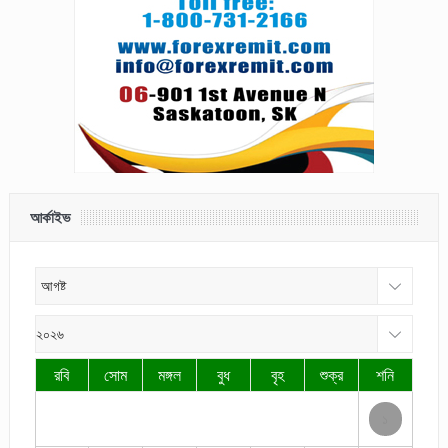
আর্কাইভ
রবি
সোম
মঙ্গল
বুধ
বৃহ
শুক্র
শনি
১