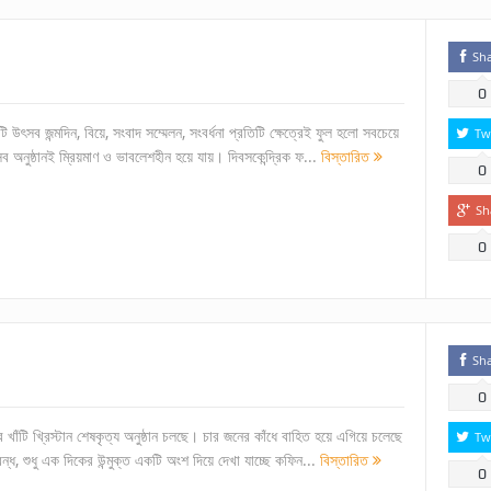
Sh
0
উৎসব জন্মদিন, বিয়ে, সংবাদ সম্মেলন, সংবর্ধনা প্রতিটি ক্ষেত্রেই ফুল হলো সবচেয়ে
Tw
 অনুষ্ঠানই ম্রিয়মাণ ও ভাবলেশহীন হয়ে যায়। দিবসকেন্দ্রিক ফ...
বিস্তারিত
0
Sh
0
Sh
0
 খাঁটি খ্রিস্টান শেষকৃত্য অনুষ্ঠান চলছে। চার জনের কাঁধে বাহিত হয়ে এগিয়ে চলেছে
Tw
ধ, শুধু এক দিকের উন্মুক্ত একটি অংশ দিয়ে দেখা যাচ্ছে কফিন...
বিস্তারিত
0