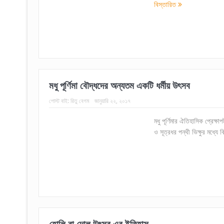
বিস্তারিত
মধু পূর্ণিমা বৌদ্ধদের অন্যতম একটি ধর্মীয় উৎসব
পোস্ট বাই:
রিতু বেগম
জানুয়ারি ২২, ২০১৭
মধু পূর্ণিমার ঐতিহাসিক প্রেক্ষ
ও সূত্রধর পন্থী ভিক্ষুর মধ্যে বি