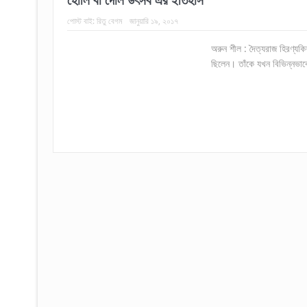
হোলি বা দোল উৎসব এর ইতিহাস
পোস্ট বাই:
রিতু বেগম
জানুয়ারি ১৯, ২০১৭
অরুন শীল : দৈত্যরাজ হিরণ্যকি
ছিলেন। তাঁকে যখন বিভিন্নভাবে