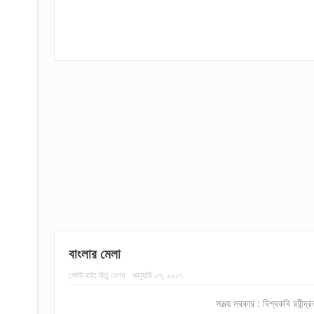
বাংলার মেলা
পোস্ট বাই:
রিতু বেগম
জানুয়ারি ০৭, ২০১৭
সঞ্জয় সরকার : বিশ্বকবি রবীন্দ্