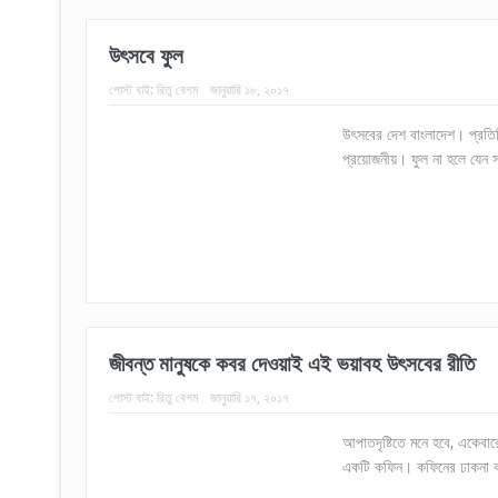
উৎসবে ফুল
পোস্ট বাই:
রিতু বেগম
জানুয়ারি ১৮, ২০১৭
উৎসবের দেশ বাংলাদেশ। প্রতিটি 
প্রয়োজনীয়। ফুল না হলে যেন সব
জীবন্ত মানুষকে কবর দেওয়াই এই ভয়াবহ উৎসবের রীতি
পোস্ট বাই:
রিতু বেগম
জানুয়ারি ১৭, ২০১৭
আপাতদৃষ্টিতে মনে হবে, একেবারে
একটি কফিন। কফিনের ঢাকনা বন্