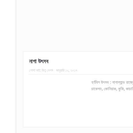
নাগা উৎসব
পোস্ট বাই:
রিতু বেগম
জানুয়ারি ১২, ২০১৭
হর্ণবিল উৎসব : নাগাল্যান্ড র
চাকেসাং, কোনিয়াক, কুকি, কাচার