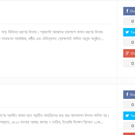
Sh
0
রে গড়ে বিভিন্ন ধরণের উৎসব। প্রায়শই আমাদের চারপাশে নানান ধরণের উৎসব
Tw
ধারণত সামাজিক, ধর্মীয় এবং ঐতিহ্যগত প্রেক্ষাপটে পালিত আনন্দ অনুষ্ঠান...
0
Sh
0
Sh
0
াগণের স্বাধীন আমল হতে প্রাচীন পাহাড়িদের ঘরে ঘরে আলপালন উৎসব পালিত হয়।
Tw
ালক্রান, ১৪২৩ বাংলার আষাঢ় মাসের ৭ তারিখ, ইংরেজি দিনক্ষণ হিসেবে ২১জ...
0