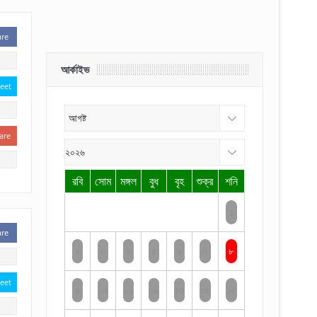
are
আর্কাইভ
eet
are
রবি
সোম
মঙ্গল
বুধ
বৃহ
শুক্র
শনি
১
are
২
৩
৪
৫
৬
৭
৮
eet
৯
১০
১১
১২
১৩
১৪
১৫