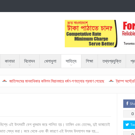
কানাডা
বিনোদন
খেলাধুলা
সাহিত্য
শিক্ষা
তথ্যপ্রযুক্তি
প্
সংঘের মানবাধিকার কমিশন মিয়ানমারে ধর্ষণ-গণহত্যার প্রমাণ পেয়েছে
ট্রাম্প অস্ট্রেলিয়ার প্রধ
Sh
0
বিশ্বে এই উৎসবটি বেশ ধুমধাম করে পালিত হয়। তামিল এবং তেলেগু, দুই ভাষাতেই
Tw
িতে ভাত সেদ্ধ করা। কবে থেকে এবং কী কারণে এই উৎসব উদযাপন শুরু হয়...
0