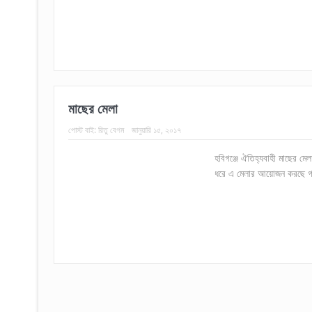
মাছের মেলা
পোস্ট বাই:
রিতু বেগম
জানুয়ারি ১৫, ২০১৭
হবিগঞ্জে ঐতিহ্যবাহী মাছের মে
ধরে এ মেলার আয়োজন করছে গ্রা