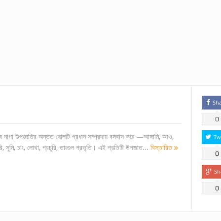
Sh
0
াজ্যে নাগা উপজাতির অন্তত ষোলটি প্রধান সম্প্রদায় বসবাস করে —আঙ্গামি, আও,
Tw
ি, সুমি, চাং, লোথা, প্রচুরি, তাংগুল প্রভৃতি। এই প্রতিটি উপজাত...
বিস্তারিত
0
Sh
0