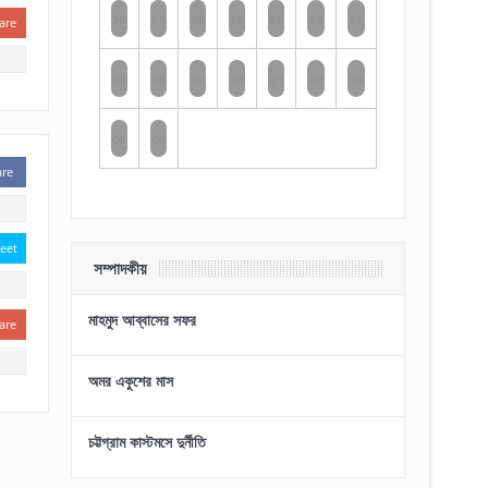
১৬
১৭
১৮
১৯
২০
২১
২২
are
২৩
২৪
২৫
২৬
২৭
২৮
২৯
৩০
৩১
are
eet
সম্পাদকীয়
মাহমুদ আব্বাসের সফর
are
অমর একুশের মাস
চট্টগ্রাম কাস্টমসে দুর্নীতি