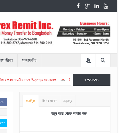
রবাস জীবন
সম্পাদকীয়
ানমন্ত্রীর সাথে উত্তপ্ত ফোনালাপ
বিয়েবহির্ভূত যৌন সম্পর্ক এবং সমকামী বিয়েকে অবৈধ করবেন ট্রা
1:59:26
জনপ্রিয়
বিশেষ সংবাদ
মন্তব্য
are
নতুন বছর থেকে আবার শুরু
eet