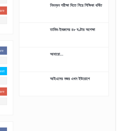
নিবন্ধন পরীক্ষা দিতে গিয়ে শিক্ষিকা ধর্ষিত
are
তামিম-ইমরুলের ৪৮ ঘণ্টার অপেক্ষা
are
আবারো…
eet
আইএসের নজর এখন ইউরোপে
are