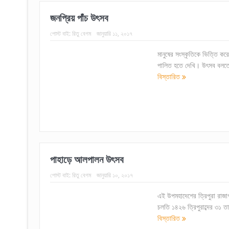
জনপ্রিয় পাঁচ উৎসব
পোস্ট বাই:
রিতু বেগম
জানুয়ারি ১১, ২০১৭
মানুষের সংস্কৃতিকে ভিত্তি ক
পালিত হতে দেখি। উৎসব বলতে সা
বিস্তারিত
পাহাড়ে আলপালন উৎসব
পোস্ট বাই:
রিতু বেগম
জানুয়ারি ১০, ২০১৭
এই উপমহাদেশের ত্রিপুরা রাজ
চলতি ১৪২৬ ত্রিপুরাব্দের ৩১ ত
বিস্তারিত