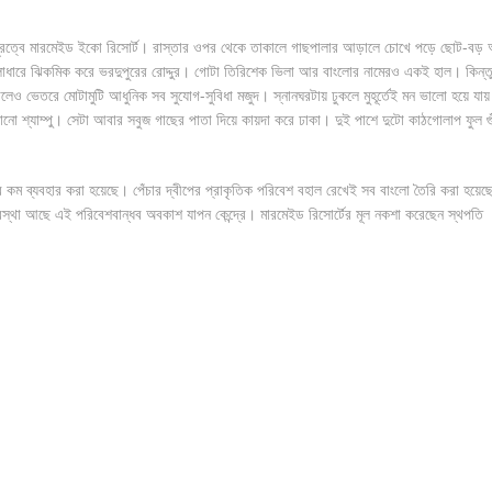
দূরত্বে মারমেইড ইকো রিসোর্ট। রাস্তার ওপর থেকে তাকালে গাছপালার আড়ালে চোখে পড়ে ছোট-বড়
াধারে ঝিকমিক করে ভরদুপুরের রোদ্দুর। গোটা তিরিশেক ভিলা আর বাংলোর নামেরও একই হাল। কিন্ত
ও ভেতরে মোটামুটি আধুনিক সব সুযোগ-সুবিধা মজুদ। স্নানঘরটায় ঢুকলে মুহূর্তেই মন ভালো হয়ে যা
ানানো শ্যাম্পু। সেটা আবার সবুজ গাছের পাতা দিয়ে কায়দা করে ঢাকা। দুই পাশে দুটো কাঠগোলাপ ফুল গু
 কম ব্যবহার করা হয়েছে। পেঁচার দ্বীপের প্রাকৃতিক পরিবেশ বহাল রেখেই সব বাংলো তৈরি করা হয়েছ
 ব্যবস্থা আছে এই পরিবেশবান্ধব অবকাশ যাপন কেন্দ্রে। মারমেইড রিসোর্টের মূল নকশা করেছেন স্থপতি