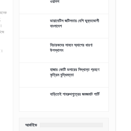
ওয়ালশ
 অনেক
ু
ডায়াবেটিস জটিলতায় বেশি ভুক্তভোগী
য়।
বাংলাদেশ
ঁজে
বিচারকদের সামনে অ্যাপের ধারণা
উপস্থাপন
ে।
হাজার কোটি ডলারের সিদ্ধান্ত গ্রহণে
কৃত্রিম বুদ্ধিমত্তা
বাড়িতেই শাহরুখপুত্রের জমজমাট পার্টি
আর্কাইভ