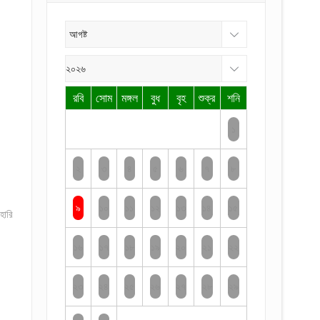
রবি
সোম
মঙ্গল
বুধ
বৃহ
শুক্র
শনি
১
২
৩
৪
৫
৬
৭
৮
৯
১০
১১
১২
১৩
১৪
১৫
হারি
১৬
১৭
১৮
১৯
২০
২১
২২
২৩
২৪
২৫
২৬
২৭
২৮
২৯