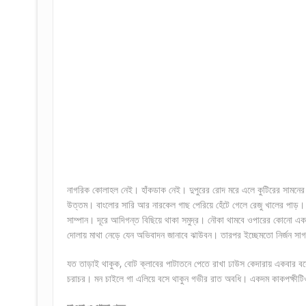
নাগরিক কোলাহল নেই। হাঁকডাক নেই। দুপুরের রোদ মরে এলে কুটিরের সামনের 
উত্তম। বাংলোর সারি আর নারকেল গাছ পেরিয়ে হেঁটে গেলে রেজু খালের পাড়। দ
সাম্পান। দূরে আদিগন্ত বিছিয়ে থাকা সমুদ্র। নৌকা থামবে ওপারের কোনো এক 
দোলায় মাথা নেড়ে যেন অভিবাদন জানাবে ঝাউবন। তারপর ইচ্ছেমতো নির্জন সাগরত
যত তাড়াই থাকুক, বোট ক্লাবের পাটাতনে পেতে রাখা ঢাউস কেদারায় একবার বসে
চরাচর। মন চাইলে গা এলিয়ে বসে থাকুন গভীর রাত অবধি। একদম কাকপক্ষী