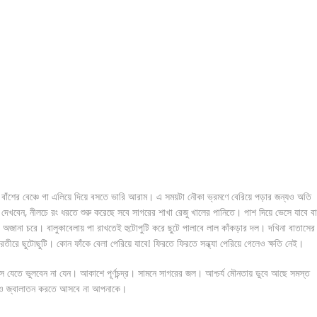
বাঁশের বেঞ্চে গা এলিয়ে দিয়ে বসতে ভারি আরাম। এ সময়টা নৌকা ভ্রমণে বেরিয়ে পড়ার জন্যও অতি
েখবেন, নীলচে রং ধরতে শুরু করেছে সবে সাগরের শাখা রেজু খালের পানিতে। পাশ দিয়ে ভেসে যাবে বা
অজানা চরে। বালুকাবেলায় পা রাখতেই হুটোপুটি করে ছুটে পালাবে লাল কাঁকড়ার দল। দখিনা বাতাসের
ীরে ছুটোছুটি। কোন ফাঁকে বেলা পেরিয়ে যাবে! ফিরতে ফিরতে সন্ধ্যা পেরিয়ে গেলেও ক্ষতি নেই।
 যেতে ভুলবেন না যেন। আকাশে পূর্ণচন্দ্র। সামনে সাগরের জল। আশ্চর্য মৌনতায় ডুবে আছে সমস্ত
টিও জ্বালাতন করতে আসবে না আপনাকে।