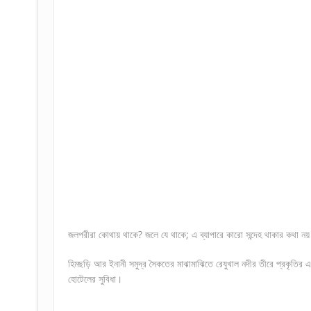
জলপরীরা কোথায় থাকে? জলে যে থাকে; এ ব্যাপারে কারো সন্দেহ থাকার কথা নয়
হিমছড়ি আর ইনানী সমুদ্র সৈকতের মাঝামাঝিতে রেযুখাল নদীর তীরে প্রকৃতির এক 
হোটেলের সুবিধা।