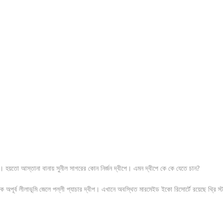
। হয়তো আস্তানা বানায় সুনীল সাগরের কোন নির্জন দ্বীপে। এমন দ্বীপে কে কে যেতে চান?
অপূর্ব লীলাভূমি জেলে পল্লী প্যাচার দ্বীপ। এখানে অবস্থিত মারমেইড ইকো রিসোর্টে রয়েছে থ্রি স্ট