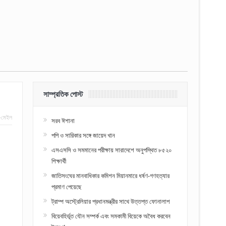
সাম্প্রতিক পোস্ট
-মেইল
সরব ঈশানা
পপি ও সারিকার সঙ্গে জায়েদ খান
এসএসসি ও সমমানের পরীক্ষায় সারাদেশে অনুপস্থিত ৮৫২০
শিক্ষার্থী
জাতিসংঘের মানবাধিকার কমিশন মিয়ানমারে ধর্ষণ-গণহত্যার
প্রমাণ পেয়েছে
ট্রাম্প অস্ট্রেলিয়ার প্রধানমন্ত্রীর সাথে উত্তপ্ত ফোনালাপ
বিয়েবহির্ভূত যৌন সম্পর্ক এবং সমকামী বিয়েকে অবৈধ করবেন