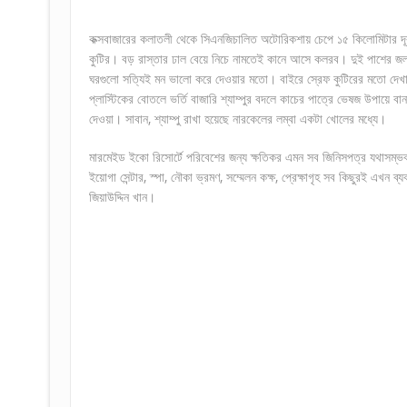
কক্সবাজারের কলাতলী থেকে সিএনজিচালিত অটোরিকশায় চেপে ১৫ কিলোমিটার 
কুটির। বড় রাস্তার ঢাল বেয়ে নিচে নামতেই কানে আসে কলরব। দুই পাশের জল
ঘরগুলো সত্যিই মন ভালো করে দেওয়ার মতো। বাইরে স্রেফ কুটিরের মতো দেখালে
প্লাস্টিকের বোতলে ভর্তি বাজারি শ্যাম্পুর বদলে কাচের পাত্রে ভেষজ উপায়ে ব
দেওয়া। সাবান, শ্যাম্পু রাখা হয়েছে নারকেলের লম্বা একটা খোলের মধ্যে।
মারমেইড ইকো রিসোর্টে পরিবেশের জন্য ক্ষতিকর এমন সব জিনিসপত্র যথাসম্ভব
ইয়োগা সেন্টার, স্পা, নৌকা ভ্রমণ, সম্মেলন কক্ষ, প্রেক্ষাগৃহ সব কিছুরই এখন
জিয়াউদ্দিন খান।