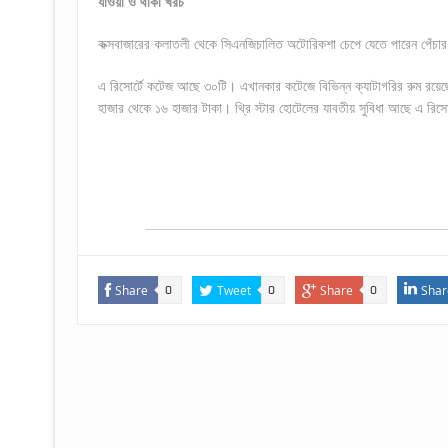
যাওয়া ও থাকা খরচ
কক্সবাজারের কলাতলী থেকে সিএনজিচালিত অটোরিকশা চেপে যেতে পারেন পেঁচা
এ রিসোর্টে কটেজ আছে ৩০টি। এখানকার কটেজে বিভিন্ন ক্যাটাগরির রুম রয়েছ
হাজার থেকে ১৬ হাজার টাকা। থ্রি স্টার হোটেলের যাবতীয় সুবিধা আছে এ রিসো
Share
Tweet
Share
Shar
0
0
0