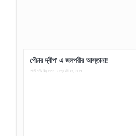
পেঁচার দ্বীপ’ এ জলপরীর আস্তানা!
পোস্ট বাই:
রিতু বেগম
ফেব্রুয়ারি ০৪, ২০১৭